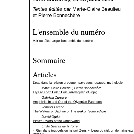
Textes é
dité
s
par
Marie-Claire Beaulieu
et Pierre Bonnechère
L'ensemble du numéro
Voir ou télécharger l'ensemble du numéro
Sommaire
Articles
L’eau dans la religion grecque : paysages, usages, mythologie
Marie-Claire Beaulieu, Pierre Bonnechère
Ulysse chez Éole : Éole, ἀποπομπή et θέμις
Gabriela Cursaru
Amphitrite In and Out of the Olympian Pantheon
Jennifer Larson
The Waters of Daphne or The
drakōn
Source Again
Daniel Ogden
Plato’s Rivers of the Underworld
Emilio Suárez de la Torre
« Rien dans tout cela où ne soit Zeus ». L’eau du ciel, un domaine ex
jovien ?