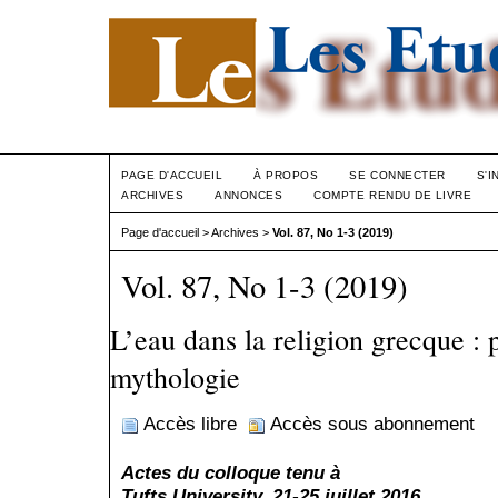
PAGE D'ACCUEIL
À PROPOS
SE CONNECTER
S'I
ARCHIVES
ANNONCES
COMPTE RENDU DE LIVRE
Page d'accueil
>
Archives
>
Vol. 87, No 1-3 (2019)
Vol. 87, No 1-3 (2019)
L’eau dans la religion grecque : 
mythologie
Accès libre
Accès sous abonnement
Actes du colloque tenu
à
Tufts University, 21-25 juillet 2016