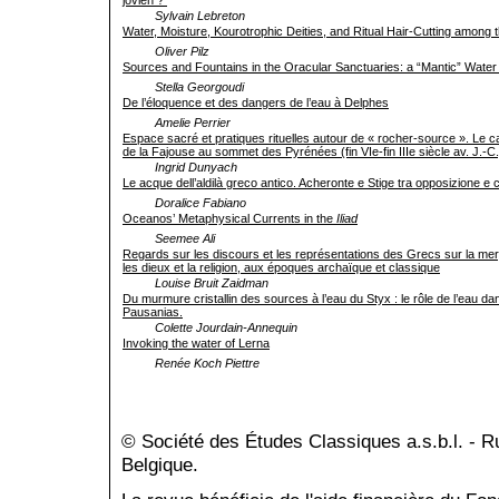
Sylvain Lebreton
Water, Moisture, Kourotrophic Deities, and Ritual Hair-Cutting among
Oliver Pilz
Sources and Fountains in the Oracular Sanctuaries: a “Mantic” Water
Stella Georgoudi
De l’éloquence et des dangers de l’eau à Delphes
Amelie Perrier
Espace sacré et pratiques rituelles autour de « rocher-source ». Le c
de la Fajouse au sommet des Pyrénées (fin VIe-fin IIIe siècle av. J.-C.
Ingrid Dunyach
Le acque dell’aldilà greco antico. Acheronte e Stige tra opposizione e
Doralice Fabiano
Oceanos’ Metaphysical Currents in the
Iliad
Seemee Ali
Regards sur les discours et les représentations des Grecs sur la mer
les dieux et la religion, aux époques archaïque et classique
Louise Bruit Zaidman
Du murmure cristallin des sources à l’eau du Styx : le rôle de l’eau d
Pausanias.
Colette Jourdain-Annequin
Invoking the water of Lerna
Renée Koch Piettre
© Société des Études Classiques a.s.b.l. - 
Belgique.