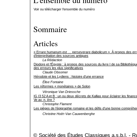
Voir ou télécharger l'ensemble du numéro
Sommaire
Articles
« Errare humanum est … perseverare diabolicum ». À propos des er
d’interprétation des sources antiques
La Rédaction
Diodore et l’Égypte : à propos des sources du livre I de sa Bibliothèqu
des erreurs les plus significatives
Claude Obsomer
Hérodote et les Lydiens : histoire d’une errance
Élise Fontaine
Les réformes « monétaires » de Solon
Véronique Van Driessche
IG I3 52 A et B : un ou deux décrets de Kallias pour éclairer les finan
Ve av. n. ère ?
Christophe Flament
Les pièges de l’épigraphie romaine et les défis d’une bonne compréhe
Christine Hoët–Van Cauwenberghe
© Société des Études Classiques a.s.b.l. - 