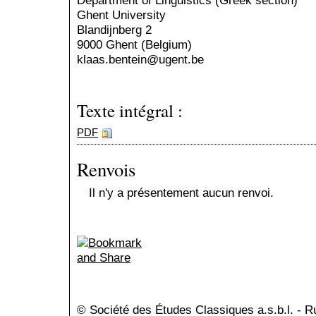
Department of Linguistics (Greek section)
Ghent University
Blandijnberg 2
9000 Ghent (Belgium)
klaas.bentein@ugent.be
Texte intégral :
PDF
Renvois
Il n'y a présentement aucun renvoi.
© Société des Études Classiques a.s.b.l. - 