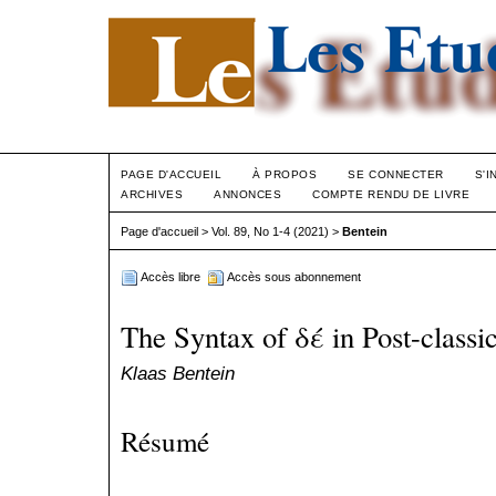
PAGE D'ACCUEIL
À PROPOS
SE CONNECTER
S'I
ARCHIVES
ANNONCES
COMPTE RENDU DE LIVRE
Page d'accueil
>
Vol. 89, No 1-4 (2021)
>
Bentein
Accès libre
Accès sous abonnement
The Syntax of δέ in Post-class
Klaas Bentein
Résumé