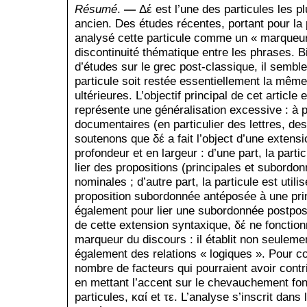
Résumé
.
—
Δέ est l’une des particules les 
ancien. Des études récentes, portant pour la p
ana­lysé cette particule comme un « marqueur
disconti­nuité thématique entre les phrases. B
d’études sur le grec post-classique, il semble
particule soit restée essentiellement la même
ultérieures. L’objectif principal de cet article
représente une généralisation excessive : à p
documentaires (en particulier des lettres, des
soutenons que δέ a fait l’object d’une extensi
profondeur et en largeur : d’une part, la parti
lier des propositions (principales et subordo
nominales ; d’autre part, la particule est util
proposition subordonnée antéposée à une prin
éga­lement pour lier une subordonnée postpo
de cette extension syntaxique, δέ ne foncti
marqueur du discours : il établit non seulemen
également des relations « logiques ». Pour c
nombre de facteurs qui pourraient avoir contr
en mettant l’accent sur le chevauchement fo
particules, καί et τε. L’analyse s’inscrit dans 