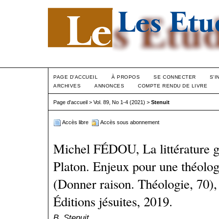
PAGE D'ACCUEIL
À PROPOS
SE CONNECTER
S'I
ARCHIVES
ANNONCES
COMPTE RENDU DE LIVRE
Page d'accueil
>
Vol. 89, No 1-4 (2021)
>
Stenuit
Accès libre
Accès sous abonnement
Michel FÉDOU, La littérature 
Platon. Enjeux pour une théologi
(Donner raison. Théologie, 70),
Éditions jésuites, 2019.
B. Stenuit