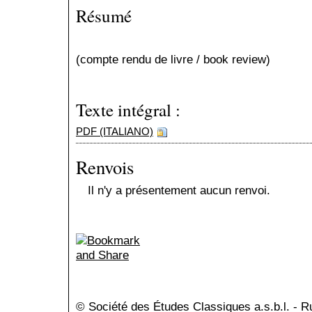
Résumé
(compte rendu de livre / book review)
Texte intégral :
PDF (ITALIANO)
Renvois
Il n'y a présentement aucun renvoi.
© Société des Études Classiques a.s.b.l. - 