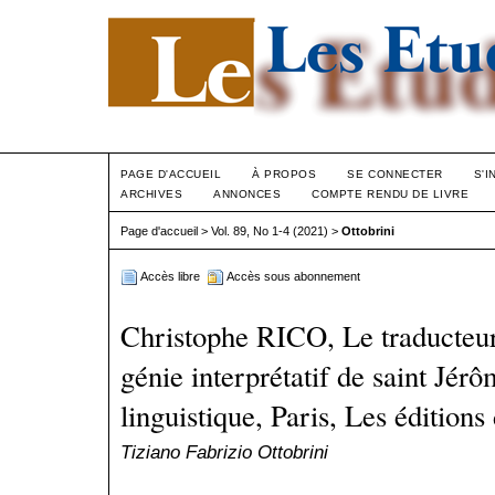
PAGE D'ACCUEIL
À PROPOS
SE CONNECTER
S'I
ARCHIVES
ANNONCES
COMPTE RENDU DE LIVRE
Page d'accueil
>
Vol. 89, No 1-4 (2021)
>
Ottobrini
Accès libre
Accès sous abonnement
Christophe RICO, Le traducteu
génie interprétatif de saint Jérô
linguistique, Paris, Les éditions
Tiziano Fabrizio Ottobrini