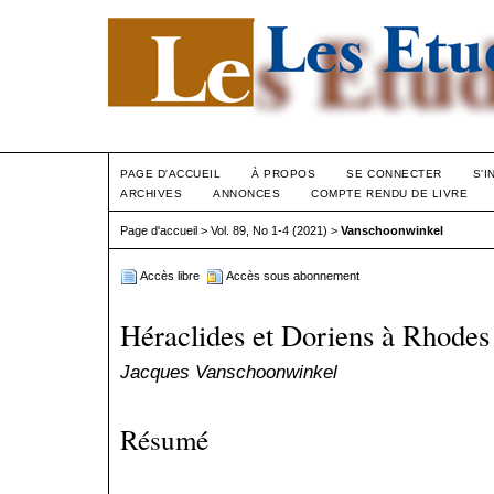
PAGE D'ACCUEIL
À PROPOS
SE CONNECTER
S'I
ARCHIVES
ANNONCES
COMPTE RENDU DE LIVRE
Page d'accueil
>
Vol. 89, No 1-4 (2021)
>
Vanschoonwinkel
Accès libre
Accès sous abonnement
Héraclides et Doriens à Rhodes
Jacques Vanschoonwinkel
Résumé