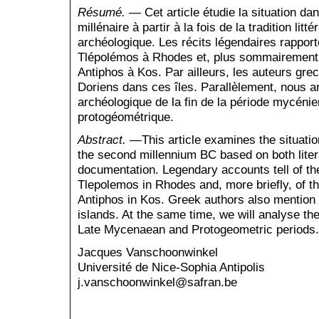
Résumé.
— Cet article étudie la situation da
millé­naire à partir à la fois de la tradition lit
archéologique. Les récits légendaires rapporten
Tlépolémos à Rhodes et, plus sommairement,
Antiphos à Kos. Par ailleurs, les auteurs gre
Doriens dans ces îles. Parallèlement, nous a
archéologique de la fin de la période mycénie
protogéométrique.
Abstract. —
This article examines the situati
the second millennium BC based on both litera
docu­mentation. Legendary accounts tell of th
Tlepolemos in Rhodes and, more briefly, of t
Antiphos in Kos. Greek authors also mention t
islands. At the same time, we will analyse th
Late Mycenaean and Proto­geometric periods.
Jacques Vanschoonwinkel
Université de Nice-Sophia Antipolis
j.vanschoonwinkel@safran.be