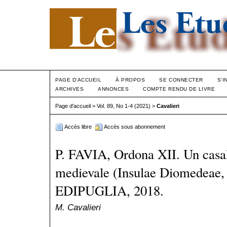
PAGE D'ACCUEIL
À PROPOS
SE CONNECTER
S'I
ARCHIVES
ANNONCES
COMPTE RENDU DE LIVRE
Page d'accueil
>
Vol. 89, No 1-4 (2021)
>
Cavalieri
Accès libre
Accès sous abonnement
P. FAVIA, Ordona XII. Un casal
medievale (Insulae Diomedeae, 
EDIPUGLIA, 2018.
M. Cavalieri