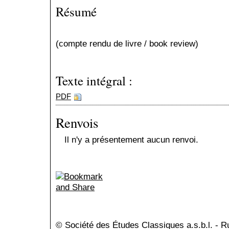
Résumé
(compte rendu de livre / book review)
Texte intégral :
PDF
Renvois
Il n'y a présentement aucun renvoi.
© Société des Études Classiques a.s.b.l. - 