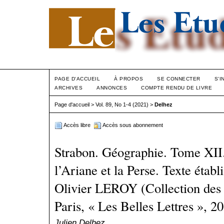
PAGE D'ACCUEIL
À PROPOS
SE CONNECTER
S'I
ARCHIVES
ANNONCES
COMPTE RENDU DE LIVRE
Page d'accueil
>
Vol. 89, No 1-4 (2021)
>
Delhez
Accès libre
Accès sous abonnement
Strabon. Géographie. Tome XII.
l’Ariane et la Perse. Texte établi
Olivier LEROY (Collection des 
Paris, « Les Belles Lettres », 2
Julien Delhez