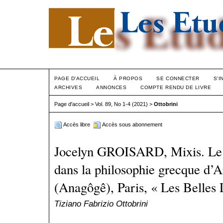
PAGE D'ACCUEIL
À PROPOS
SE CONNECTER
S'I
ARCHIVES
ANNONCES
COMPTE RENDU DE LIVRE
Page d'accueil
>
Vol. 89, No 1-4 (2021)
>
Ottobrini
Accès libre
Accès sous abonnement
Jocelyn GROISARD, Mixis. Le
dans la philosophie grecque d’A
(Anagôgê), Paris, « Les Belles 
Tiziano Fabrizio Ottobrini