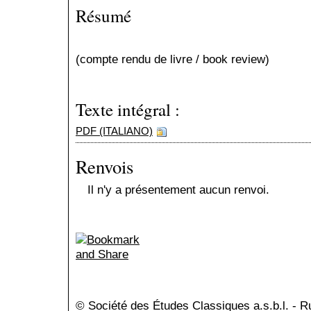
Résumé
(compte rendu de livre / book review)
Texte intégral :
PDF (ITALIANO)
Renvois
Il n'y a présentement aucun renvoi.
© Société des Études Classiques a.s.b.l. - 