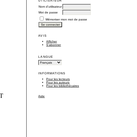
UTILISATEUR
Nom d'utilisateur
Mot de passe
Mémoriser mon mot de passe
AVIS
Afficher
S'abonner
LANGUE
INFORMATIONS
Pour les lecteurs
Pour les auteurs
Pour les bibliothécaires
ET
Aide