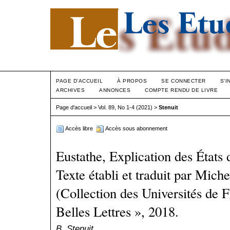
PAGE D'ACCUEIL
À PROPOS
SE CONNECTER
S'I
ARCHIVES
ANNONCES
COMPTE RENDU DE LIVRE
Page d'accueil
>
Vol. 89, No 1-4 (2021)
>
Stenuit
Accès libre
Accès sous abonnement
Eustathe, Explication des État
Texte établi et traduit par Mi
(Collection des Universités de F
Belles Lettres », 2018.
B. Stenuit