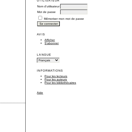
UTILISATEUR
Nom d'utilisateur
Mot de passe
Mémoriser mon mot de passe
AVIS
Afficher
S'abonner
LANGUE
INFORMATIONS
Pour les lecteurs
Pour les auteurs
Pour les bibliothécaires
Aide