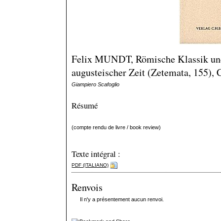
Felix MUNDT, Römische Klassik und 
augusteischer Zeit (Zetemata, 155),
Giampiero Scafoglio
Résumé
(compte rendu de livre / book review)
Texte intégral :
PDF (ITALIANO)
Renvois
Il n'y a présentement aucun renvoi.