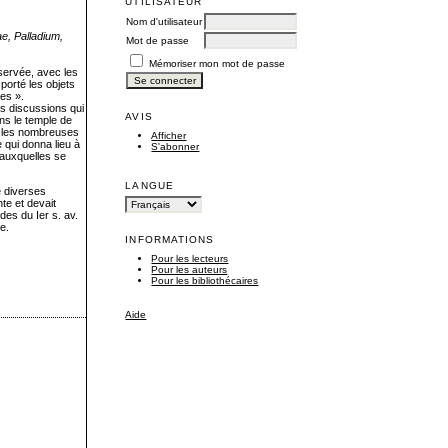
UTILISATEUR
Nom d'utilisateur
e, Palladium,
Mot de passe
Mémoriser mon mot de passe
nservée, avec les
porté les objets
mes ».
es discussions qui
AVIS
ans le temple de
e, les nombreuses
Afficher
 qui donna lieu à
S'abonner
 auxquelles se
LANGUE
e diverses
nte et devait
des du Ier s. av.
ue.
INFORMATIONS
Pour les lecteurs
Pour les auteurs
Pour les bibliothécaires
Aide