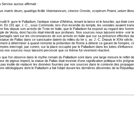
Servius auctus affirmait :
 matris deum, quadriga fictilis Veientanorum, cineres Orestis, sceptrum Priami, uelum Iliona
it fi- gure le Palladium, l’antique statue d’Athéna, tenant la lance et le bouclier, qui était co
m. En 191 apr. J.-C., sous Commode, lors d’un incendie du temple, les vestales avaient trans
ière fois depuis son arrivée de Troie en Italie, que le Palladium fut exposé au regard des hom
e de Vesta, dont l’accès était interdit aux profanes. Nos sources nous laissent entre- voir l
nt partagés tant sur les circonstances de son arrivée en Italie que sur sa présence effective d
tatue de Pallas dans ce sanctuaire datent du milieu du Ier s. av. J.-C. Depuis le XIXe siècl
lement à déterminer à quand remonte la prétention de Rome à détenir ce garant de l’empire, ce
ins interrogé, par contre, sur la place occupée par le Palladium dans les luttes d’influence
ue où nos sources nous laissent percevoir que ce thème fut vivement réactivé.
 que l’on observe dans le mythe romain du Palladium sont dans une large mesure le reflet d
r de pignus imperii, la statue de Pallas était investie d’une signification politique très prégna
 pas inutile de replacer les données fournies par nos sources dans le contexte des propagan
ions idéologiques dont le Palladium a fait l’objet durant les dernières décennies de la Républiq