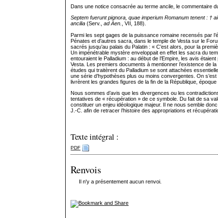
Dans une notice consacrée au terme ancile, le commentaire du 
Septem fuerunt pignora, quae imperium Romanum tenent : † aius
ancilia
(Serv.,
ad Aen.
, VII, 188).
Parmi les sept gages de la puissance romaine recensés par l’érud
Pénates et d’autres sacra, dans le temple de Vesta sur le Foru
sacrés jusqu’au palais du Palatin : « C’est alors, pour la prem
Un impénétrable mystère enveloppait en effet les sacra du templ
entouraient le Palladium : au début de l’Empire, les avis étaie
Vesta. Les premiers documents à mentionner l’existence de la s
études qui traitèrent du Palladium se sont attachées essentiel
une série d’hypothèses plus ou moins convergentes. On s’est mo
livrèrent les grandes figures de la fin de la République, époq
Nous sommes d’avis que les divergences ou les contradictions
tentatives de « récupération » de ce symbole. Du fait de sa valeu
constituer un enjeu idéologique majeur. Il ne nous semble donc
J.-C. afin de retracer l’histoire des appropriations et récupérat
Texte intégral :
PDF
Renvois
Il n'y a présentement aucun renvoi.