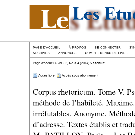
PAGE D'ACCUEIL
À PROPOS
SE CONNECTER
S'I
ARCHIVES
ANNONCES
COMPTE RENDU DE LIVRE
Page d'accueil
>
Vol. 82, No 3-4 (2014)
>
Stenuit
Accès libre
Accès sous abonnement
Corpus rhetoricum. Tome V. P
méthode de l’habi­leté. Maxime.
irréfutables. Anonyme. Méthode
d’adresse. Textes établis et tradu