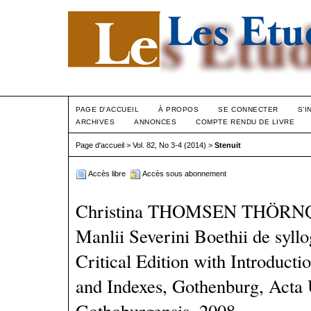
PAGE D'ACCUEIL
À PROPOS
SE CONNECTER
S'I
ARCHIVES
ANNONCES
COMPTE RENDU DE LIVRE
Page d'accueil
>
Vol. 82, No 3-4 (2014)
>
Stenuit
Accès libre
Accès sous abonnement
Christina THOMSEN THÖRNQVI
Manlii Severini Boethii de syll
Critical Edition with Introducti
and Indexes, Gothenburg, Acta U