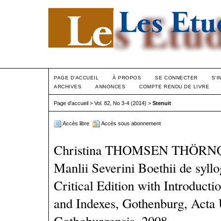
PAGE D'ACCUEIL
À PROPOS
SE CONNECTER
S'I
ARCHIVES
ANNONCES
COMPTE RENDU DE LIVRE
Page d'accueil
>
Vol. 82, No 3-4 (2014)
>
Stenuit
Accès libre
Accès sous abonnement
Christina THOMSEN THÖRNQVI
Manlii Severini Boethii de syll
Critical Edition with Introducti
and Indexes, Gothenburg, Acta U