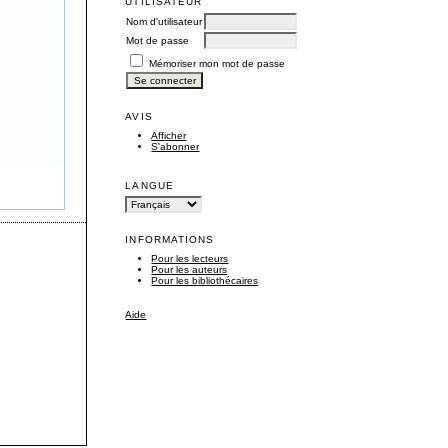
UTILISATEUR
Nom d'utilisateur
Mot de passe
Mémoriser mon mot de passe
AVIS
Afficher
S'abonner
LANGUE
INFORMATIONS
Pour les lecteurs
Pour les auteurs
Pour les bibliothécaires
Aide