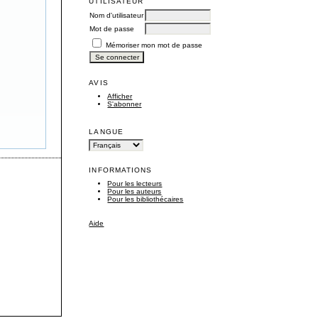
UTILISATEUR
Nom d'utilisateur
Mot de passe
Mémoriser mon mot de passe
AVIS
Afficher
S'abonner
LANGUE
INFORMATIONS
Pour les lecteurs
Pour les auteurs
Pour les bibliothécaires
Aide