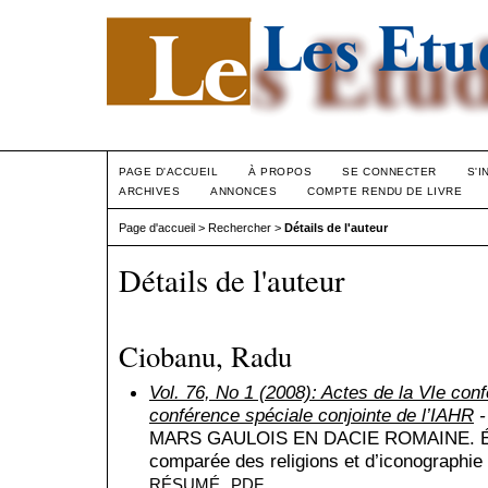
PAGE D'ACCUEIL
À PROPOS
SE CONNECTER
S'I
ARCHIVES
ANNONCES
COMPTE RENDU DE LIVRE
Page d'accueil
>
Rechercher
>
Détails de l'auteur
Détails de l'auteur
Ciobanu, Radu
Vol. 76, No 1 (2008): Actes de la VIe con
conférence spéciale conjointe de l’IAHR
-
MARS GAULOIS EN DACIE ROMAINE. Éléme
comparée des religions et d’iconographie
RÉSUMÉ
PDF