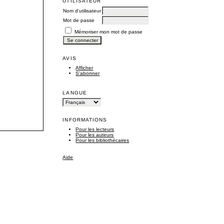
UTILISATEUR
Nom d'utilisateur
Mot de passe
Mémoriser mon mot de passe
AVIS
Afficher
S'abonner
LANGUE
INFORMATIONS
Pour les lecteurs
Pour les auteurs
Pour les bibliothécaires
Aide