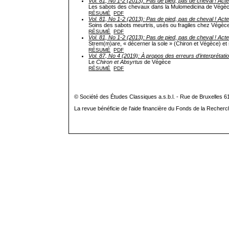
Vol. 81, No 1-2 (2013): Pas de pied, pas de cheval ! Acte
Les sabots des chevaux dans la Mulomedicina de Végèce.
RÉSUMÉ
PDF
Vol. 81, No 1-2 (2013): Pas de pied, pas de cheval ! Acte
Soins des sabots meurtris, usés ou fragiles chez Végèce
RÉSUMÉ
PDF
Vol. 81, No 1-2 (2013): Pas de pied, pas de cheval ! Acte
Strem(m)are, « décerner la sole » (Chiron et Végèce) et 
RÉSUMÉ
PDF
Vol. 87, No 4 (2019): À propos des erreurs d’interprétati
Le
Chiron et Absyrtus
de Végèce
RÉSUMÉ
PDF
© Société des Études Classiques a.s.b.l. - Rue de Bruxelles 6
La revue bénéficie de l'aide financière du Fonds de la Recherc