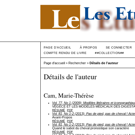
PAGE D'ACCUEIL
À PROPOS
SE CONNECTER
COMPTE RENDU DE LIVRE
##COLLECTION##
Page d'accueil
>
Rechercher
>
Détails de l'auteur
Détails de l'auteur
Cam, Marie-Thérèse
Vol. 77, No 1 (2009): Modèles littéraires et iconographique
VÉGÈCE ET LES MODÈLES MÉDICAUX DES DIGESTA
RÉSUMÉ
PDF
Vol. 81, No 1-2 (2013): Pas de pied, pas de cheval ! Acte
Avant-Propos
RÉSUMÉ
PDF
Vol. 81, No 1-2 (2013): Pas de pied, pas de cheval ! Acte
Quand le sabot du cheval pronostique son caractère
RÉSUMÉ
PDF