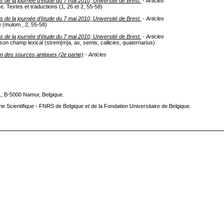
s de la journée d’étude du 7 mai 2010, Université de Brest.
- Articles
 Textes et traductions (1, 26 et 2, 55-58)
s de la journée d’étude du 7 mai 2010, Université de Brest.
- Articles
 (mulom., 2, 55-58)
s de la journée d’étude du 7 mai 2010, Université de Brest.
- Articles
son champ lexical (strem[m]a, as, semis, callicies, quaternarius)
on des sources antiques (2e partie)
- Articles
1, B-5000 Namur, Belgique.
he Scientifique - FNRS de Belgique et de la Fondation Universitaire de Belgique.