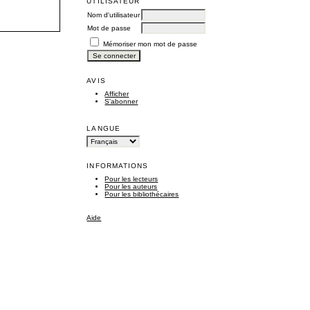
UTILISATEUR
Nom d'utilisateur
Mot de passe
Mémoriser mon mot de passe
AVIS
Afficher
S'abonner
LANGUE
INFORMATIONS
Pour les lecteurs
Pour les auteurs
Pour les bibliothécaires
Aide