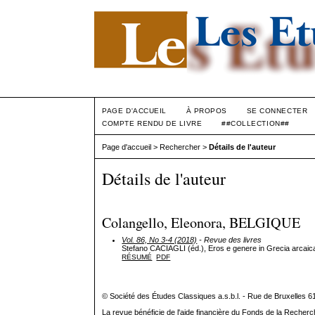
PAGE D'ACCUEIL
À PROPOS
SE CONNECTER
COMPTE RENDU DE LIVRE
##COLLECTION##
Page d'accueil
>
Rechercher
>
Détails de l'auteur
Détails de l'auteur
Colangello, Eleonora, BELGIQUE
Vol. 86, No 3-4 (2018)
- Revue des livres
Stefano CACIAGLI (éd.), Eros e genere in Grecia arcaica
RÉSUMÉ
PDF
© Société des Études Classiques a.s.b.l. - Rue de Bruxelles 6
La revue bénéficie de l'aide financière du Fonds de la Recherc