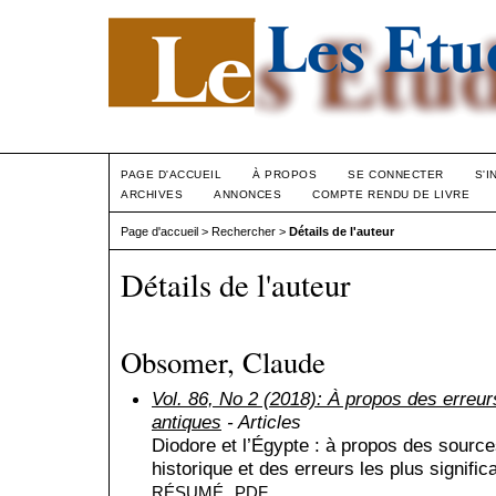
PAGE D'ACCUEIL
À PROPOS
SE CONNECTER
S'I
ARCHIVES
ANNONCES
COMPTE RENDU DE LIVRE
Page d'accueil
>
Rechercher
>
Détails de l'auteur
Détails de l'auteur
Obsomer, Claude
Vol. 86, No 2 (2018): À propos des erreur
antiques
- Articles
Diodore et l’Égypte : à propos des sources
historique et des erreurs les plus signific
RÉSUMÉ
PDF